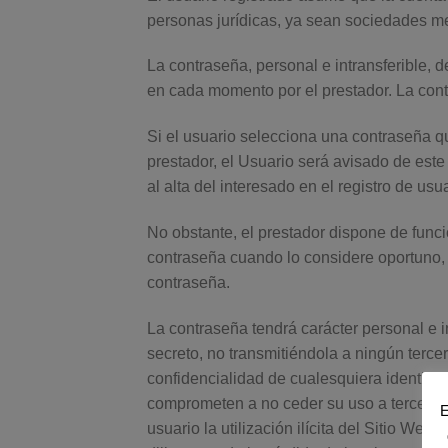
personas jurídicas, ya sean sociedades mer
La contraseña, personal e intransferible, 
en cada momento por el prestador. La contr
Si el usuario selecciona una contraseña q
prestador, el Usuario será avisado de est
al alta del interesado en el registro de usu
No obstante, el prestador dispone de func
contraseña cuando lo considere oportuno, 
contraseña.
La contraseña tendrá carácter personal e 
secreto, no transmitiéndola a ningún terc
confidencialidad de cualesquiera identifi
comprometen a no ceder su uso a terceros,
E
usuario la utilización ilícita del Sitio Web