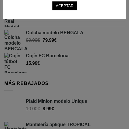
ACEPTAR
Cojín Real Madrid
8,99
€
Colcha modelo BENGALA
99,00
€
79,99
€
Cojín FC Barcelona
15,99
€
MÁS REBAJADOS
Plaid Minion modelo Unique
10,00
€
8,99
€
Mantelería aplique TROPICAL