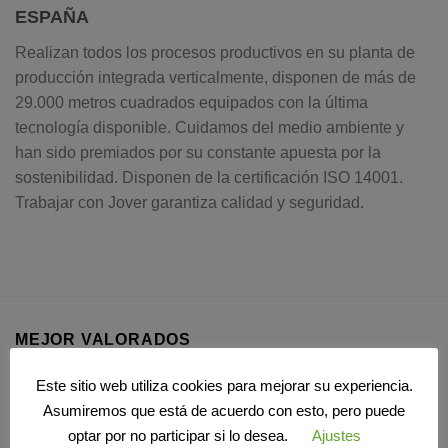
ESPAÑA
Realizan todos los procesos productivos en su planta de
producción integrada verticalmente, disponen de más de
29.000 metros cuadrados equipados con la última
tecnología disponible. Cuidamos del medio ambiente y
han sido premiados por su constante apuesta por la
sostenibilidad. Disponen de la certificación ISO 14001.
Trabajar con Jover garantiza calidad y seguridad.
MEJOR VALORADOS
Este sitio web utiliza cookies para mejorar su experiencia.
Colcha modelo BASTIAN
Asumiremos que está de acuerdo con esto, pero puede
84,00
€
71,99
€
optar por no participar si lo desea.
Ajustes