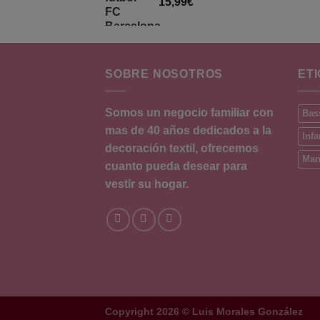
15,99
€
SOBRE NOSOTROS
ET
Somos un negocio familiar con
Bass
mas de 40 años dedicados a la
Infa
decoración textil, ofrecemos
Man
cuanto pueda desear para
vestir su hogar.
Copyright 2026 ©
Luis Morales González