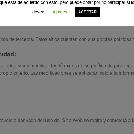
que está de acuerdo con esto, pero puede optar por no participar si l
 las medidas de seguridad en internet no son completamente in
desea.
Ajustes
ACEPTAR
 de errores, en cuyo caso Morales Decoración no podrá hacerse 
tios de terceros. Estos sitios cuentan con sus propias políticas 
cidad:
 actualizar o modificar los términos de su política de privacid
propio criterio. Las modificaciones se aplicarán sólo a la info
troversia derivada del uso del Sitio Web se regirá y someterá a 