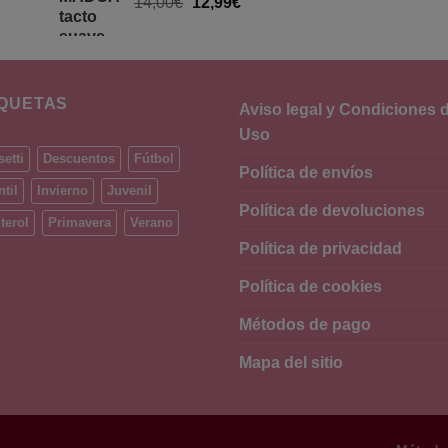
14,00
€
12,99
€
IQUETAS
Aviso legal y Condiciones 
Uso
etti
Descuentos
Fútbol
Política de envíos
ntil
Invierno
Juvenil
Política de devoluciones
terol
Primavera
Verano
Política de privacidad
Política de cookies
Métodos de pago
Mapa del sitio