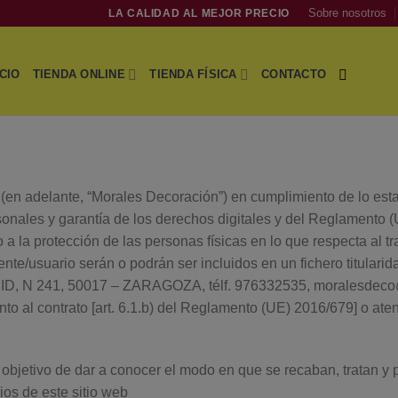
Sobre nosotros
LA CALIDAD AL MEJOR PRECIO
ICIO
TIENDA ONLINE
TIENDA FÍSICA
CONTACTO
elante, “Morales Decoración”) en cumplimiento de lo establ
sonales y garantía de los derechos digitales y del Reglamento
 a la protección de las personas físicas en lo que respecta al tr
 cliente/usuario serán o podrán ser incluidos en un fichero t
, N 241, 50017 – ZARAGOZA, télf. 976332535, moralesdeco@
to al contrato [art. 6.1.b) del Reglamento (UE) 2016/679] o aten
l objetivo de dar a conocer el modo en que se recaban, tratan y 
ios de este sitio web