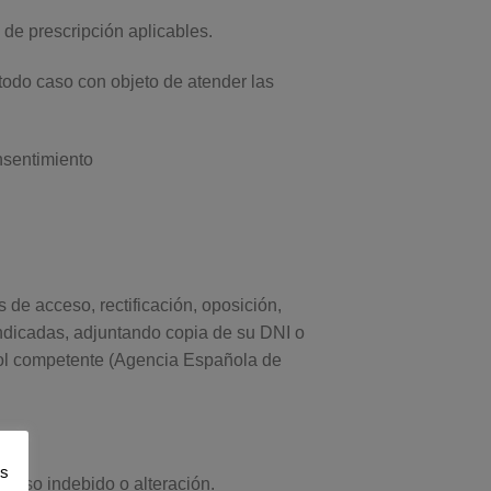
 de prescripción aplicables.
todo caso con objeto de atender las
nsentimiento
 de acceso, rectificación, oposición,
 indicadas, adjuntando copia de su DNI o
trol competente (Agencia Española de
os
, uso indebido o alteración.