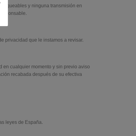
o
franqueables y ninguna transmisión en
responsable.
de privacidad que le instamos a revisar.
ad en cualquier momento y sin previo aviso
rmación recabada después de su efectiva
las leyes de España.