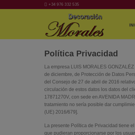
Skip
+34 976 332 535
to
content
IN
Política Privacidad
La empresa LUIS MORALES GONZALÉZ (en ad
de diciembre, de Protección de Datos Per
del Consejo de 27 de abril de 2016 relativo
circulación de estos datos los datos del
17871270V, con sede en AVENIDA MADRID
tratamiento no sería posible dar cumplimien
(UE) 2016/679].
La presente Política de Privacidad tiene e
que pudieran proporcionarse por los usuar