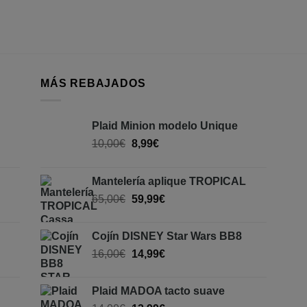
MÁS REBAJADOS
Plaid Minion modelo Unique
10,00
€
8,99
€
Mantelería aplique TROPICAL
65,00
€
59,99
€
Cojín DISNEY Star Wars BB8
16,00
€
14,99
€
Plaid MADOA tacto suave