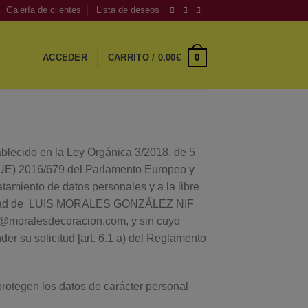
Galería de clientes
Lista de deseos
0
ACCEDER
CARRITO /
0,00
€
ecido en la Ley Orgánica 3/2018, de 5
 (UE) 2016/679 del Parlamento Europeo y
atamiento de datos personales y a la libre
itularidad de LUIS MORALES GONZÁLEZ NIF
moralesdecoracion.com, y sin cuyo
der su solicitud [art. 6.1.a) del Reglamento
protegen los datos de carácter personal