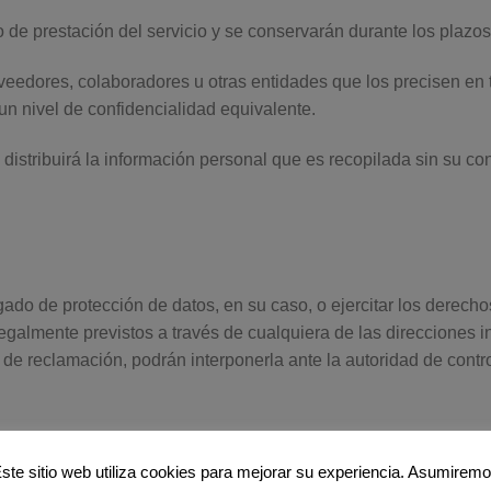
o de prestación del servicio y se conservarán durante los plazos
oveedores, colaboradores u otras entidades que los precisen en 
un nivel de confidencialidad equivalente.
distribuirá la información personal que es recopilada sin su co
ado de protección de datos, en su caso, o ejercitar los derechos
s legalmente previstos a través de cualquiera de las direcciones
 de reclamación, podrán interponerla ante la autoridad de con
ersonal:
ste sitio web utiliza cookies para mejorar su experiencia. Asumirem
ger sus datos personales y evitar su divulgación no autorizada