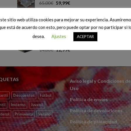
65,00
€
59,99
€
Cojín DISNEY Star Wars BB8
ste sitio web utiliza cookies para mejorar su experiencia. Asumirem
16,00
€
14,99
€
que está de acuerdo con esto, pero puede optar por no participar si l
desea.
Ajustes
ACEPTAR
Plaid MADOA tacto suave
14,00
€
12,99
€
IQUETAS
Aviso legal y Condiciones de
Uso
setti
Descuentos
Fútbol
Política de envíos
ntil
Invierno
Juvenil
Política de devoluciones
terol
Primavera
Verano
Política de privacidad