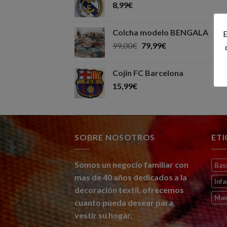
8,99
€
Colcha modelo BENGALA
E
99,00
€
79,99
€
Cojín FC Barcelona
15,99
€
SOBRE NOSOTROS
ET
Somos un negocio familiar con
Bas
mas de 40 años dedicados a la
Infa
decoración textil, ofrecemos
Man
cuanto pueda desear para
vestir su hogar.