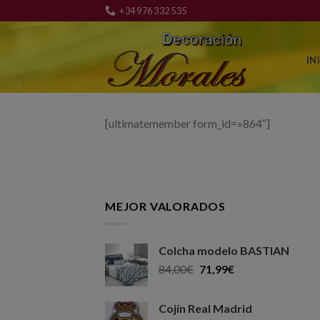
Skip
+34 976 332 535
to
content
IN
[ultimatemember form_id=»864″]
MEJOR VALORADOS
Colcha modelo BASTIAN
84,00
€
71,99
€
Cojín Real Madrid