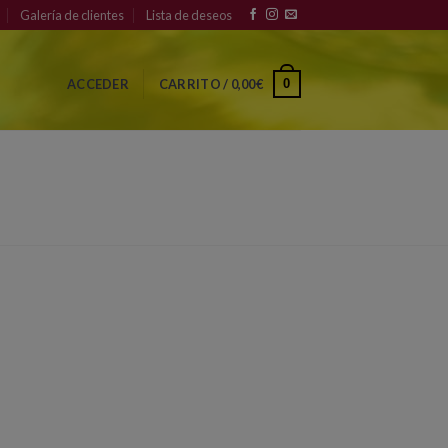
Galería de clientes
Lista de deseos
0
ACCEDER
CARRITO /
0,00
€